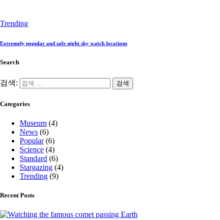
Trending
Extremely popular and safe night sky watch locations
Search
검색:
Categories
Museum
(4)
News
(6)
Popular
(6)
Science
(4)
Standard
(6)
Stargazing
(4)
Trending
(9)
Recent Posts