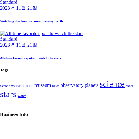
Standard
2023년 11월 21일
Watching the famous comet passing Earth
Standard
2023년 11월 21일
All-time favorite spots to watch the stars
Tags
science
museum
observatory
planets
earth
moon
astronomy
news
space
stars
watch
Business Info