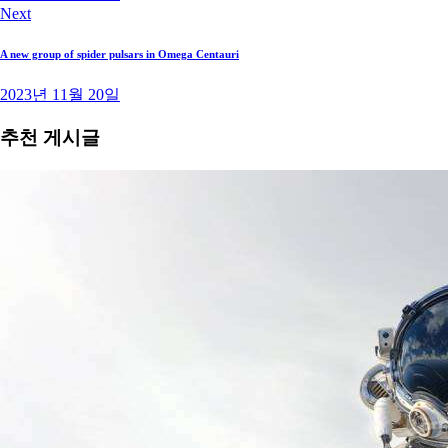
Next
A new group of spider pulsars in Omega Centauri
2023년 11월 20일
추천 게시글