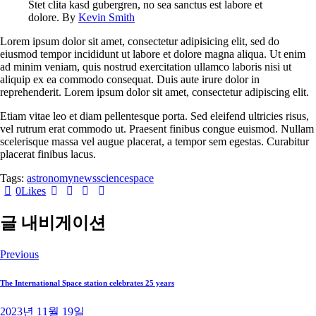
Stet clita kasd gubergren, no sea sanctus est labore et
dolore. By
Kevin Smith
Lorem ipsum dolor sit amet, consectetur adipisicing elit, sed do
eiusmod tempor incididunt ut labore et dolore magna aliqua. Ut enim
ad minim veniam, quis nostrud exercitation ullamco laboris nisi ut
aliquip ex ea commodo consequat. Duis aute irure dolor in
reprehenderit. Lorem ipsum dolor sit amet, consectetur adipiscing elit.
Etiam vitae leo et diam pellentesque porta. Sed eleifend ultricies risus,
vel rutrum erat commodo ut. Praesent finibus congue euismod. Nullam
scelerisque massa vel augue placerat, a tempor sem egestas. Curabitur
placerat finibus lacus.
Tags:
astronomy
news
science
space
0
Likes
글 내비게이션
Previous
The International Space station celebrates 25 years
2023년 11월 19일