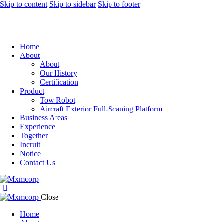
Skip to content
Skip to sidebar
Skip to footer
Home
About
About
Our History
Certification
Product
Tow Robot
Aircraft Exterior Full-Scaning Platform
Business Areas
Experience
Together
Incruit
Notice
Contact Us
Close
Home