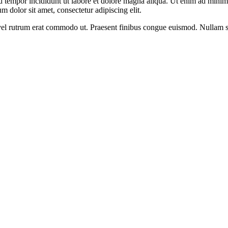
d tempor incididunt ut labore et dolore magna aliqua. Ut enim ad minim v
 dolor sit amet, consectetur adipiscing elit.
s, vel rutrum erat commodo ut. Praesent finibus congue euismod. Nullam 