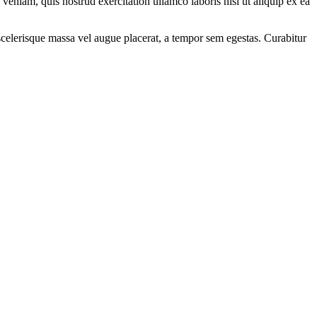
eniam, quis nostrud exercitation ullamco laboris nisi ut aliquip ex ea
scelerisque massa vel augue placerat, a tempor sem egestas. Curabitur