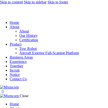
Skip to content
Skip to sidebar
Skip to footer
Home
About
About
Our History
Certification
Product
Tow Robot
Aircraft Exterior Full-Scaning Platform
Business Areas
Experience
Together
Incruit
Notice
Contact Us
Close
Home