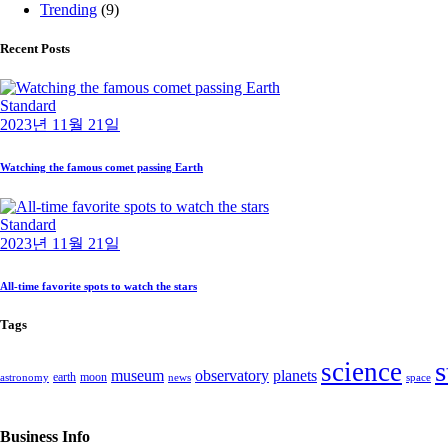
Trending
(9)
Recent Posts
Standard
2023년 11월 21일
Watching the famous comet passing Earth
Standard
2023년 11월 21일
All-time favorite spots to watch the stars
Tags
s
science
museum
observatory
planets
earth
moon
astronomy
news
space
Business Info