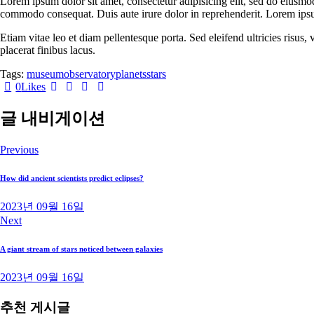
Lorem ipsum dolor sit amet, consectetur adipisicing elit, sed do eiusmo
commodo consequat. Duis aute irure dolor in reprehenderit. Lorem ipsum
Etiam vitae leo et diam pellentesque porta. Sed eleifend ultricies risu
placerat finibus lacus.
Tags:
museum
observatory
planets
stars
0
Likes
글 내비게이션
Previous
How did ancient scientists predict eclipses?
2023년 09월 16일
Next
A giant stream of stars noticed between galaxies
2023년 09월 16일
추천 게시글