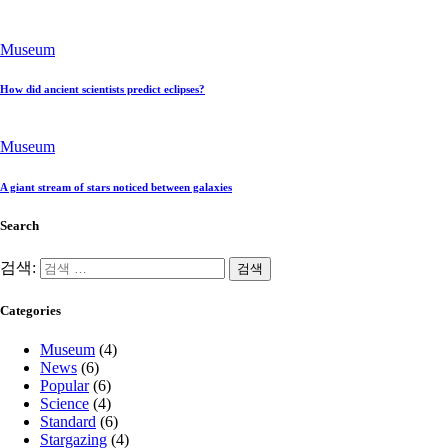
Museum
How did ancient scientists predict eclipses?
Museum
A giant stream of stars noticed between galaxies
Search
검색:
Categories
Museum
(4)
News
(6)
Popular
(6)
Science
(4)
Standard
(6)
Stargazing
(4)