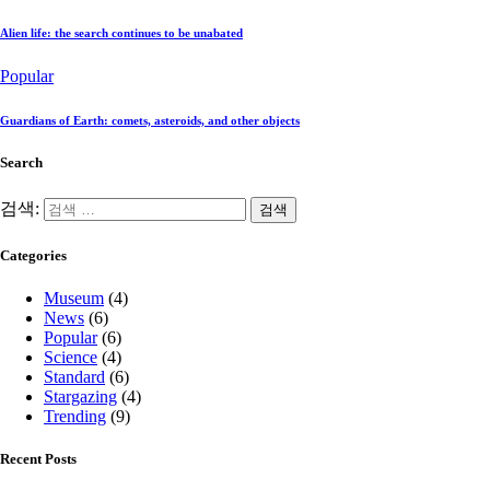
Alien life: the search continues to be unabated
Popular
Guardians of Earth: comets, asteroids, and other objects
Search
검색:
Categories
Museum
(4)
News
(6)
Popular
(6)
Science
(4)
Standard
(6)
Stargazing
(4)
Trending
(9)
Recent Posts