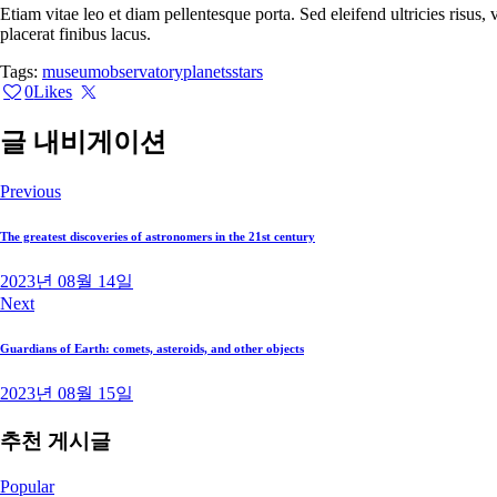
Etiam vitae leo et diam pellentesque porta. Sed eleifend ultricies risu
placerat finibus lacus.
Tags:
museum
observatory
planets
stars
0
Likes
글 내비게이션
Previous
The greatest discoveries of astronomers in the 21st century
2023년 08월 14일
Next
Guardians of Earth: comets, asteroids, and other objects
2023년 08월 15일
추천 게시글
Popular