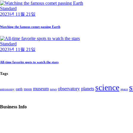
Standard
2023년 11월 21일
Watching the famous comet passing Earth
Standard
2023년 11월 21일
All-time favorite spots to watch the stars
Tags
s
science
museum
observatory
planets
earth
moon
astronomy
news
space
Business Info