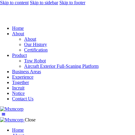
Skip to content
Skip to sidebar
Skip to footer
Home
About
About
Our History
Certification
Product
Tow Robot
Aircraft Exterior Full-Scaning Platform
Business Areas
Experience
Together
Incruit
Notice
Contact Us
Close
Home