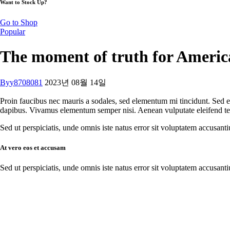
Want to Stock Up?
Go to Shop
Popular
The moment of truth for America
By
y8708081
2023년 08월 14일
Proin faucibus nec mauris a sodales, sed elementum mi tincidunt. Sed eg
dapibus. Vivamus elementum semper nisi. Aenean vulputate eleifend tellu
Sed ut perspiciatis, unde omnis iste natus error sit voluptatem accusant
At vero eos et accusam
Sed ut perspiciatis, unde omnis iste natus error sit voluptatem accusant