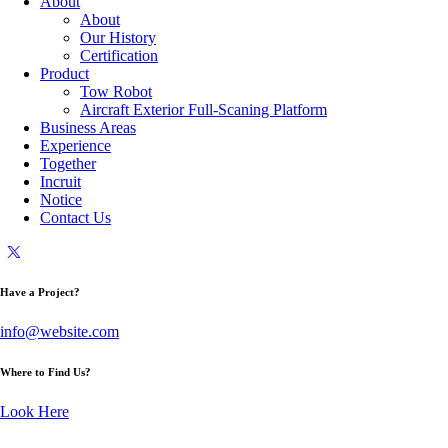
About
About
Our History
Certification
Product
Tow Robot
Aircraft Exterior Full-Scaning Platform
Business Areas
Experience
Together
Incruit
Notice
Contact Us
Have a Project?
info@website.com
Where to Find Us?
Look Here